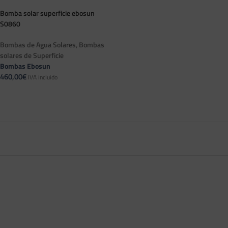
Bomba solar superficie ebosun
S0860
,
Bombas de Agua Solares
Bombas
solares de Superficie
Bombas Ebosun
460,00
€
IVA incluido
AÑADIR AL CARRITO