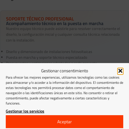
SOPORTE TÉCNICO PROFESIONAL
Acompañamiento técnico en la puesta en marcha
Nuestro equipo técnico puede asistirle para resolver correctamente el
diseño, la configuración inicial y cualquier consulta técnica relacionada
con la instalación.
Diseño y dimensionado de instalaciones fotovoltaicas
Puesta en marcha y soporte técnico especializado
Presupuestos y cotizaciones adaptadas a cada proyecto
Gestionar consentimiento
Abrir consulta técnica
Contacto directo: 647 702 125
Para ofrecer las mejores experiencias, utilizamos tecnologías como las cookies
para almacenar y/o acceder a la información del dispositivo. El consentimiento de
estas tecnologías nos permitirá procesar datos como el comportamiento de
navegación o las identificaciones únicas en este sitio. No consentir o retirar el
consentimiento, puede afectar negativamente a ciertas características y
funciones.
VISTOS RECIENTEMENTE
Gestionar los servicios
Aceptar