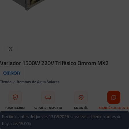
Clic para ampliar
Variador 1500W 220V Trifásico Omrom MX2
Tienda
Bombas de Agua Solares
/
PAGO SEGURO
SERVICIO POSVENTA
GARANTÍA
ATENCIÓN AL CLIENTE
Compra protegida
Soporte tras tu compra
Respaldo profesional
WhatsApp directo
Recíbelo antes del jueves 13.08.2026 si realizas el pedido antes de
hoy a las 15:00h