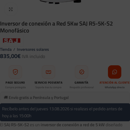
Clic para ampliar
Inversor de conexión a Red 5Kw SAJ R5-5K-S2
Monofásico
Tienda
Inversores solares
/
835,00
€
IVA incluido
PAGO SEGURO
SERVICIO POSVENTA
GARANTÍA
ATENCIÓN AL CLIENTE
Compra protegida
Soporte tras tu compra
Respaldo profesional
WhatsApp directo
🚚
Envío gratis a Península y Portugal
Recíbelo antes del jueves 13.08.2026 si realizas el pedido antes de
hoy a las 15:00h
El
SAJ R5-5K-S2
es un
inversor de conexión a red de 5 kW
diseñado