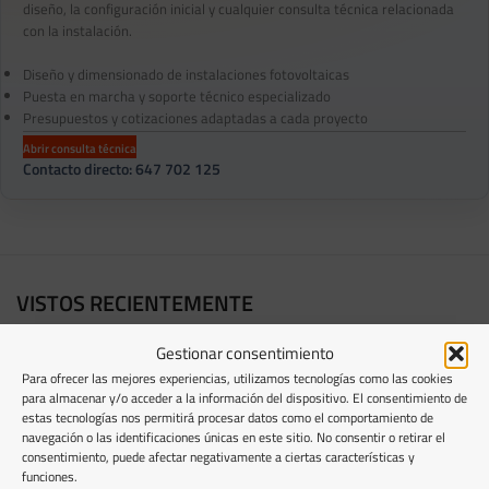
diseño, la configuración inicial y cualquier consulta técnica relacionada
con la instalación.
Diseño y dimensionado de instalaciones fotovoltaicas
Puesta en marcha y soporte técnico especializado
Presupuestos y cotizaciones adaptadas a cada proyecto
Abrir consulta técnica
Contacto directo: 647 702 125
VISTOS RECIENTEMENTE
Gestionar consentimiento
Para ofrecer las mejores experiencias, utilizamos tecnologías como las cookies
PRODUCTOS RELACIONADOS
para almacenar y/o acceder a la información del dispositivo. El consentimiento de
estas tecnologías nos permitirá procesar datos como el comportamiento de
navegación o las identificaciones únicas en este sitio. No consentir o retirar el
consentimiento, puede afectar negativamente a ciertas características y
funciones.