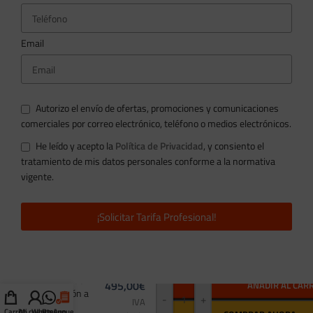
Email
Autorizo el envío de ofertas, promociones y comunicaciones
comerciales por correo electrónico, teléfono o medios electrónicos.
He leído y acepto la
Política de Privacidad
, y consiento el
tratamiento de mis datos personales conforme a la normativa
vigente.
¡Solicitar Tarifa Profesional!
Inversor SAJ
1.5Kw de
495,00
€
AÑADIR AL CAR
conexión a
-
+
IVA
Red
Carrito
Mi cuenta
WhatsApp
Presupuesto