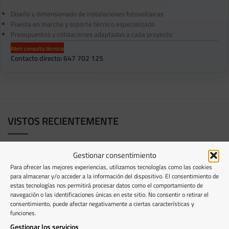
Diseño y dimensionado de instalaciones fotovoltaicas
Puesta en marcha y soporte técnico especializado
Presupuestos y cotizaciones adaptadas a cada proyecto
Abrir consulta técnica
Contacto directo: 647 702 125
VISTOS RECIENTEMENTE
Gestionar consentimiento
PRODUCTOS RELACIONADOS
Para ofrecer las mejores experiencias, utilizamos tecnologías como las cookies
para almacenar y/o acceder a la información del dispositivo. El consentimiento de
estas tecnologías nos permitirá procesar datos como el comportamiento de
navegación o las identificaciones únicas en este sitio. No consentir o retirar el
consentimiento, puede afectar negativamente a ciertas características y
funciones.
Gestionar los servicios