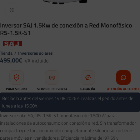
Clic para ampliar
Inversor SAJ 1.5Kw de conexión a Red Monofásico
R5-1.5K-S1
Tienda
Inversores solares
/
495,00
€
IVA incluido
PAGO SEGURO
SERVICIO POSVENTA
GARANTÍA
ATENCIÓN AL CLIENTE
Compra protegida
Soporte tras tu compra
Respaldo profesional
WhatsApp directo
Recíbelo antes del viernes 14.08.2026 si realizas el pedido antes de
lunes a las 15:00h
Inversor solar SAJ R5-1.5K-S1 monofásico de 1.500 W para
instalaciones de autoconsumo con conexión a red. Sin transformador,
compacto y de funcionamiento completamente silencioso: no tiene
partes móviles ni ventiladores. Eficiencia máxima del 97,5% y