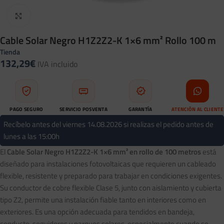
Clic para ampliar
Cable Solar Negro H1Z2Z2-K 1×6 mm² Rollo 100 m
Tienda
132,29
€
IVA incluido
PAGO SEGURO
SERVICIO POSVENTA
GARANTÍA
ATENCIÓN AL CLIENTE
Compra protegida
Soporte tras tu compra
Respaldo profesional
WhatsApp directo
Recíbelo antes del viernes 14.08.2026 si realizas el pedido antes de
lunes a las 15:00h
El
Cable Solar Negro H1Z2Z2-K 1×6 mm² en rollo de 100 metros
está
diseñado para instalaciones fotovoltaicas que requieren un cableado
flexible, resistente y preparado para trabajar en condiciones exigentes.
Su conductor de cobre flexible Clase 5, junto con aislamiento y cubierta
tipo Z2, permite una instalación fiable tanto en interiores como en
exteriores. Es una opción adecuada para tendidos en bandeja,
conducto, seguidores y parques solares, especialmente cuando se