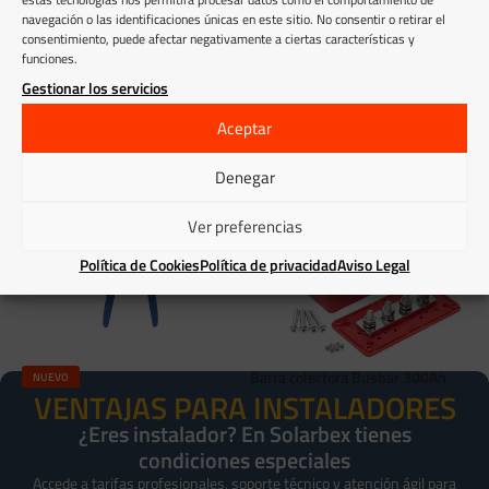
AÑADIR AL CARRITO
navegación o las identificaciones únicas en este sitio. No consentir o retirar el
AÑADIR AL CARRITO
consentimiento, puede afectar negativamente a ciertas características y
funciones.
Gestionar los servicios
PRODUCTOS RELACIONADOS
Aceptar
Denegar
Ver preferencias
Política de Cookies
Política de privacidad
Aviso Legal
Barra colectora Busbar 300Ah
V
NUEVO
VENTAJAS PARA INSTALADORES
Rojo + Negro
p
Crimpadora de terminales MC4
solares para conectores de panel
¿Eres instalador? En Solarbex tienes
Accesorios
A
fotovoltaico 2,5-6 mm²
condiciones especiales
55,66
€
7
IVA incluido
Accede a tarifas profesionales, soporte técnico y atención ágil para