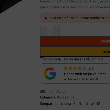
Par de conectores MC4 standard, incluye u
que encajan a la perfección con los conectore
4
usuarios están viendo este producto aho
-
+
AÑADI
COM
Añadir a la lista de deseos
Comparar
4.6
Tienda web mejor valorada
verificado por: Trustindex
SKU:
MC4DOBLE
Categoría:
Accesorios
Compartir en redes: