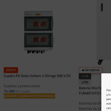
NUEVO
🔥TOP VENTAS
Cuadro PV Solar Voltem 4 Strings 500 V DC
⚡-1%
LITIO
Cuadros y protecciones
Batería litio Felici
Par
74,46
€
IVA incluido
FLB48314TG1
y/o
AVÍSAME CUANDO ESTÉ DISPONIBLE
per
Baterías de litio par
est
car
Baterías de Litio 12