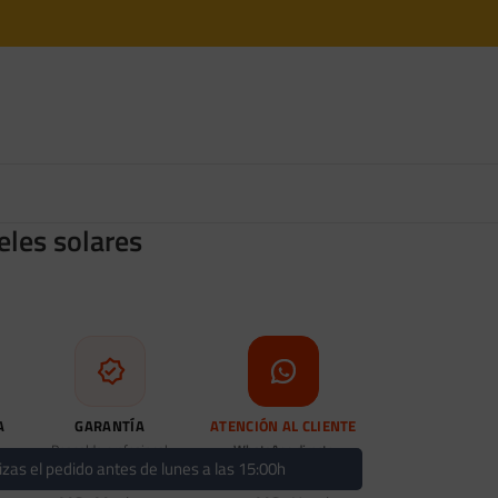
les solares
A
GARANTÍA
ATENCIÓN AL CLIENTE
Respaldo profesional
WhatsApp directo
izas el pedido antes de lunes a las 15:00h