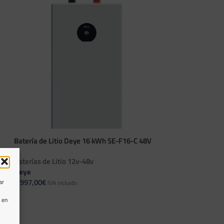
Batería de Litio Deye 16 kWh SE-F16-C 48V
Baterías de Litio 12v-48v
Deye
1.997,00
€
ar
IVA incluido
AÑADIR AL CARRITO
 en