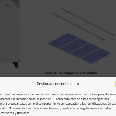
Estructura Integrada 4 Modulos
Gestionar consentimiento
Estructuras paneles solares
,
Estructura
Integrada Coplanar
ty 16kWh 48V LiFePO4 –
142,00
€
a ofrecer las mejores experiencias, utilizamos tecnologías como las cookies para almacen
IVA incluido
 acceder a la información del dispositivo. El consentimiento de estas tecnologías nos
AÑADIR AL CARRITO
mitirá procesar datos como el comportamiento de navegación o las identificaciones únicas
a placas solares
,
e sitio. No consentir o retirar el consentimiento, puede afectar negativamente a ciertas
acterísticas y funciones.
v-48v