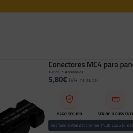
Conectores MC4 para pane
Tienda
/
Accesorios
5,80
€
IVA incluido
PAGO SEGURO
SERVICIO POSVENT
Compra protegida
Soporte tras tu compra
Recíbelo antes del viernes 14.08.2026 si real