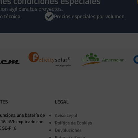
enes condiciones especiales
n SDM230 Modbus
Interruptor de Transferencia Automática
ión ágil para tus proyectos.
ATS 4P 63A Trifasico
o técnico
Precios especiales por volumen
Accesorios
78,00
€
IVA incluido
O
AÑADIR AL CARRITO
NTES
LEGAL
unciona una batería de
Aviso Legal
e 16 kWh explicado con
Política de Cookies
E SE-F16
Devoluciones
Entrega y Envío