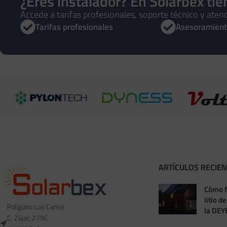
¿Eres instalador? En Solarbex ti
Vatímetro Meter Monofásico para Inversor
Vatímetro Eastro
Accede a tarifas profesionales, soporte técnico y atenc
Felicity
Monofásico
Tarifas profesionales
Asesoramient
Accesorios
Accesorios
71,10
€
74,90
€
IVA incluido
IVA incluido
AÑADIR AL CARRITO
AÑADIR AL CARRIT
ARTÍCULOS RECIE
Cómo f
litio d
Poligono Los Caños
la DEY
C. Zújar, 279C