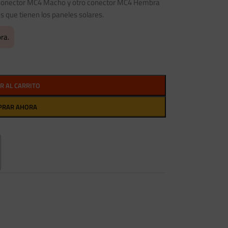
n conector MC4 Macho y otro conector MC4 Hembra
s que tienen los paneles solares.
ra.
R AL CARRITO
PRAR AHORA