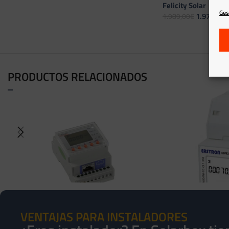
Felicity Solar
Ges
1.972,00
€
1.989,00
€
AÑADIR AL CARRITO
PRODUCTOS RELACIONADOS
VENTAJAS PARA INSTALADORES